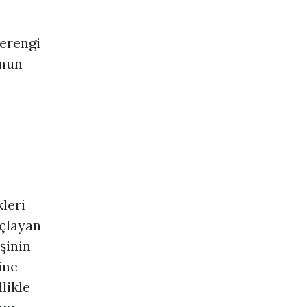
verengi
onun
kleri
çlayan
şinin
ine
likle