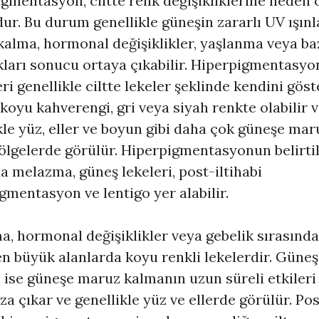
igmentasyon
, ciltte renk değişikliklerine neden 
r. Bu durum genellikle güneşin zararlı UV ışınl
alma, hormonal değişiklikler, yaşlanma veya baz
kları sonucu ortaya çıkabilir.
Hiperpigmentasyo
eri genellikle ciltte lekeler şeklinde kendini göst
 koyu kahverengi, gri veya siyah renkte olabilir 
kle yüz, eller ve boyun gibi daha çok güneşe mar
ölgelerde görülür.
Hiperpigmentasyon
un belirti
a melazma, güneş lekeleri, post-iltihabi
gmentasyon ve lentigo yer alabilir.
, hormonal değişiklikler veya gebelik sırasında
en büyük alanlarda koyu renkli lekelerdir. Güneş
i ise güneşe maruz kalmanın uzun süreli etkileri
za çıkar ve genellikle yüz ve ellerde görülür. Pos