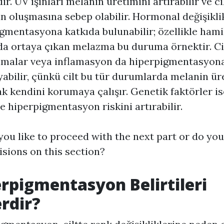
ir. UV ışınları melanin üretimini artırabilir ve ci
in oluşmasına sebep olabilir. Hormonal değişikli
gmentasyona katkıda bulunabilir; özellikle hami
da ortaya çıkan melazma bu duruma örnektir. Ci
nmalar veya inflamasyon da hiperpigmentasyon
yabilir, çünkü cilt bu tür durumlarda melanin ür
ak kendini korumaya çalışır. Genetik faktörler is
de hiperpigmentasyon riskini artırabilir.
ou like to proceed with the next part or do yo
isions on this section?
erpigmentasyon
Belirtileri
rdir?