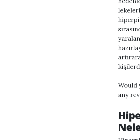
nedenid
lekeler
hiperpi
sırasın
yarala
hazırla
artırar
kişiler
Would y
any rev
Hip
Nele