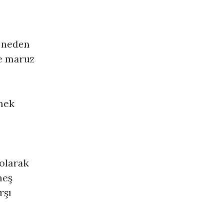
e neden
şe maruz
mek
olarak
neş
rşı