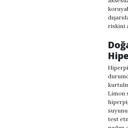
aksesua
koruyab
dışarı
riskini
Doğ
Hip
Hiperp
durumd
kurtulm
Limon s
hiperpi
suyunu 
test et
neden o