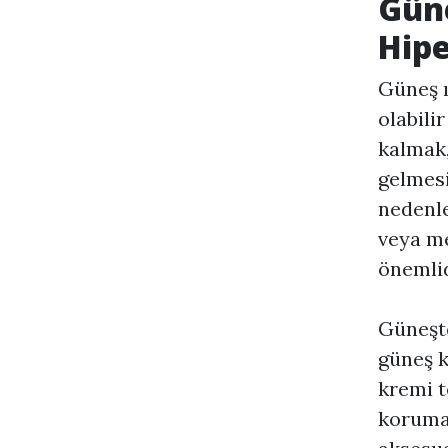
Gün
Hip
Güneş ı
olabili
kalmak,
gelmesi
nedenl
veya m
önemlid
Güneşte
güneş k
kremi t
koruma 