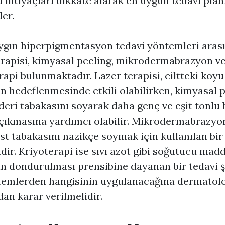
l ihtiyaçları dikkate alarak en uygun tedavi plan
ler.
ygın hiperpigmentasyon tedavi yöntemleri aras
erapisi, kimyasal peeling, mikrodermabrazyon v
rapi bulunmaktadır. Lazer terapisi, ciltteki koyu
in hedeflenmesinde etkili olabilirken, kimyasal 
 deri tabakasını soyarak daha genç ve eşit tonlu b
çıkmasına yardımcı olabilir. Mikrodermabrazyon
üst tabakasını nazikçe soymak için kullanılan bir
ir. Kriyoterapi ise sıvı azot gibi soğutucu madd
in dondurulması prensibine dayanan bir tedavi şe
temlerden hangisinin uygulanacağına dermatol
dan karar verilmelidir.