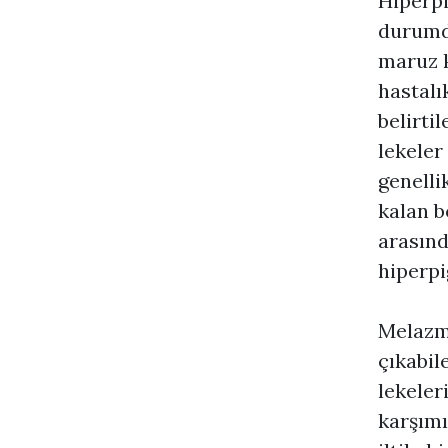
Hiperp
durumdu
maruz k
hastalı
belirtil
lekeler
genelli
kalan b
arasınd
hiperpi
Melazma
çıkabil
lekeler
karşımı