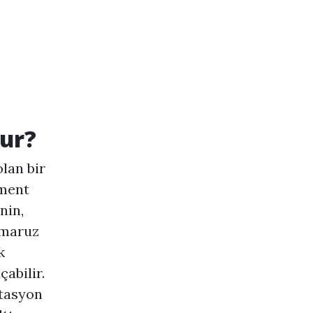
ur?
olan bir
gment
nin,
 maruz
k
abilir.
ntasyon