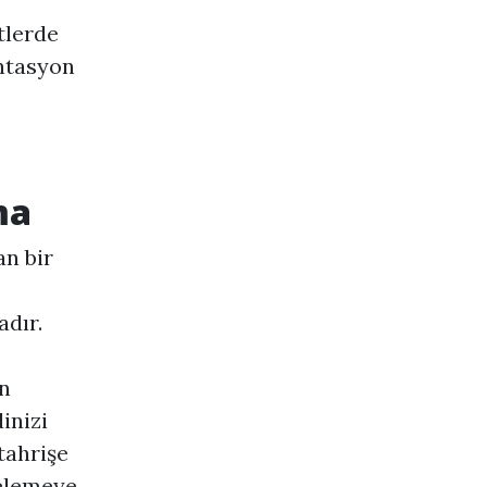
tlerde
ntasyon
ma
an bir
adır.
n
inizi
tahrişe
gelemeye