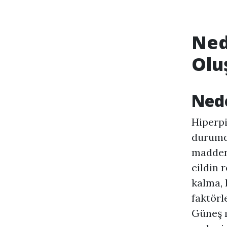
Ned
Olu
Ned
Hiperp
durumdu
maddeni
cildin 
kalma, 
faktörl
Güneş ı