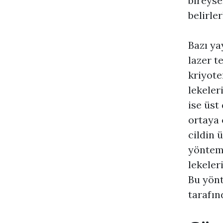
bireyse
belirler
Bazı ya
lazer t
kriyote
lekeler
ise üst
ortaya 
cildin 
yöntemd
lekeler
Bu yön
tarafın