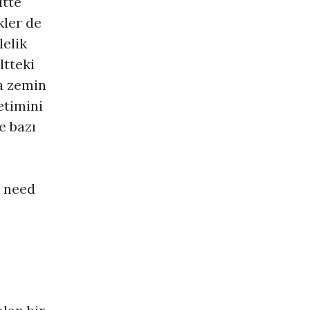
ltte
kler de
lelik
ltteki
a zemin
etimini
e bazı
u need