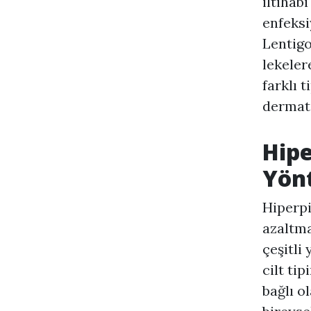
iltihab
enfeksi
Lentigo
lekeler
farklı t
dermat
Hip
Yön
Hiperp
azaltm
çeşitli
cilt ti
bağlı o