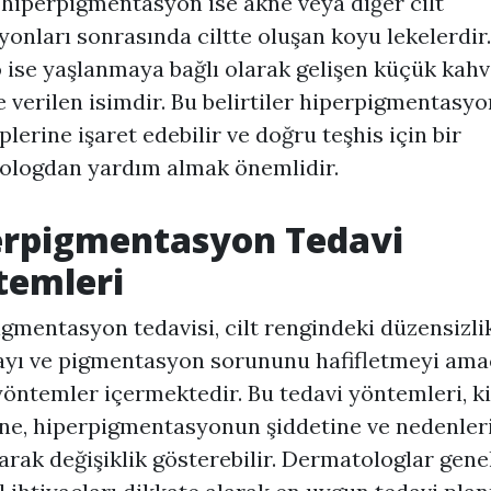
i hiperpigmentasyon ise akne veya diğer cilt
yonları sonrasında ciltte oluşan koyu lekelerdir.
 ise yaşlanmaya bağlı olarak gelişen küçük kah
e verilen isimdir. Bu belirtiler hiperpigmentasy
iplerine işaret edebilir ve doğru teşhis için bir
ologdan yardım almak önemlidir.
erpigmentasyon
Tedavi
temleri
igmentasyon
tedavisi, cilt rengindeki düzensizli
ayı ve pigmentasyon sorununu hafifletmeyi ama
 yöntemler içermektedir. Bu tedavi yöntemleri, ki
pine, hiperpigmentasyonun şiddetine ve nedenler
larak değişiklik gösterebilir. Dermatologlar genel