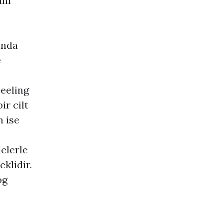
ını
ında
e
peeling
ir cilt
 ise
elerle
klidir.
og