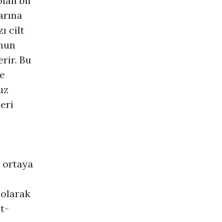
olan bir
arına
ı cilt
n
un
erir. Bu
ve
uz
leri
 ortaya
 olarak
t-