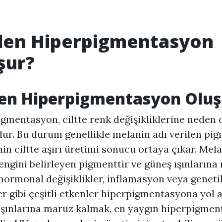
en Hiperpigmentasyon
şur?
en
Hiperpigmentasyon
Oluş
igmentasyon
, ciltte renk değişikliklerine neden 
r. Bu durum genellikle melanin adı verilen pi
n ciltte aşırı üretimi sonucu ortaya çıkar. Mela
rengini belirleyen pigmenttir ve güneş ışınlarına
hormonal değişiklikler, inflamasyon veya geneti
er gibi çeşitli etkenler hiperpigmentasyona yol aç
şınlarına maruz kalmak, en yaygın hiperpigme